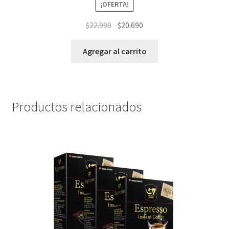
¡OFERTA!
El
El
$
22.990
$
20.690
precio
precio
original
actual
Agregar al carrito
era:
es:
$22.990.
$20.690.
Productos relacionados