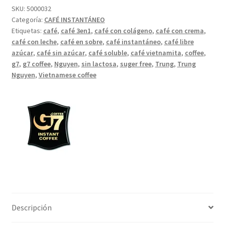
de
SKU:
5000032
Categoría:
CAFÉ INSTANTÁNEO
azúcar
Etiquetas:
café
,
café 3en1
,
café con colágeno
,
café con crema
,
-
café con leche
,
café en sobre
,
café instantáneo
,
café libre
G7
azúcar
,
café sin azúcar
,
café soluble
,
café vietnamita
,
coffee
,
Coffee
g7
,
g7 coffee
,
Nguyen
,
sin lactosa
,
suger free
,
Trung
,
Trung
-
Nguyen
,
Vietnamese coffee
22
sobres
cantidad
Descripción