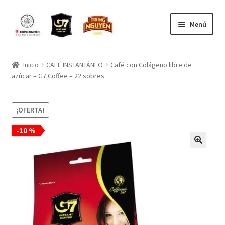
Ir
Saltar
Menú
a
al
la
contenido
Inicio
navegación
Inicio
CAFÉ INSTANTÁNEO
Café con Colágeno libre de
azúcar – G7 Coffee – 22 sobres
CONTACTO
Contacto para ventas por mayor
¡OFERTA!
-10 %
MI CARRO
MI CUENTA
Mi Pedido
NOSOTROS