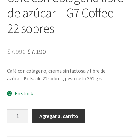
de azúcar – G7 Coffee –
22 sobres
El
El
$
7.990
$
7.190
precio
precio
Café con colágeno, crema sin lactosa y libre de
original
actual
azúcar. Bolsa de 22 sobres, peso neto 352 grs.
era:
es:
En stock
$7.990.
$7.190.
Café
Agregar al carrito
con
Colágeno
libre