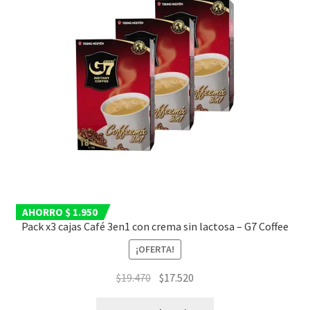
AHORRO $ 1.950
Pack x3 cajas Café 3en1 con crema sin lactosa – G7 Coffee
¡OFERTA!
El
El
$
19.470
$
17.520
precio
precio