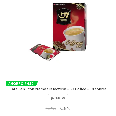
AHORRO $ 650
Café 3en1 con crema sin lactosa – G7 Coffee – 18 sobres
¡OFERTA!
El
El
$
6.490
$
5.840
precio
precio