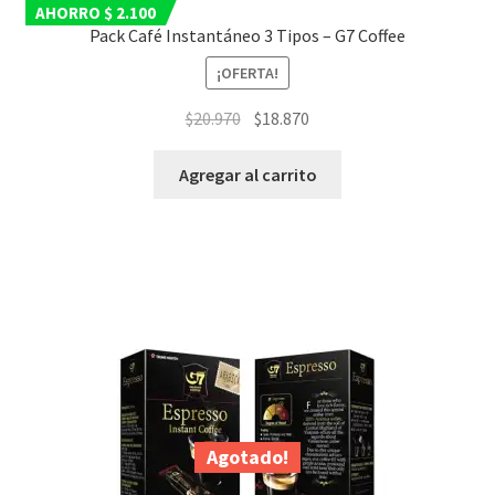
AHORRO $ 2.100
Pack Café Instantáneo 3 Tipos – G7 Coffee
¡OFERTA!
El
El
$
20.970
$
18.870
precio
precio
original
actual
Agregar al carrito
era:
es:
$20.970.
$18.870.
Agotado!