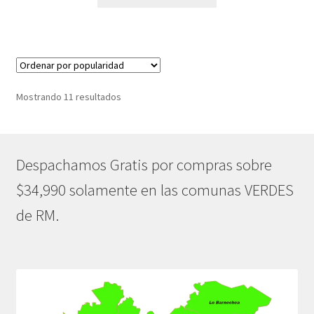
era:
es:
$189.990.
$151.990.
Ordenado
Mostrando 11 resultados
por
popularidad
Despachamos Gratis por compras sobre
$34,990 solamente en las comunas VERDES
de RM.