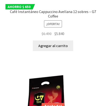
AHORRO $ 650
Café Instantáneo Cappuccino Avellana 12 sobres – G7
Coffee
¡OFERTA!
El
El
$
6.490
$
5.840
precio
precio
original
actual
Agregar al carrito
era:
es:
$6.490.
$5.840.