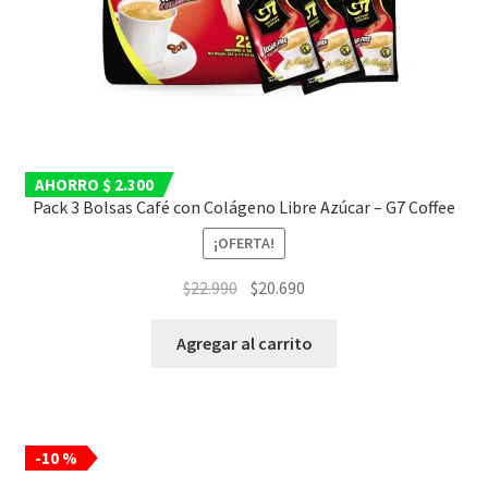
AHORRO $ 2.300
Pack 3 Bolsas Café con Colágeno Libre Azúcar – G7 Coffee
¡OFERTA!
El
El
$
22.990
$
20.690
precio
precio
original
actual
Agregar al carrito
era:
es:
$22.990.
$20.690.
-10 %