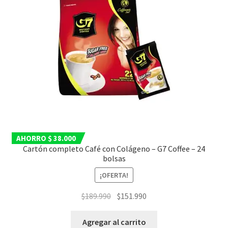
AHORRO $ 38.000
Cartón completo Café con Colágeno – G7 Coffee – 24
bolsas
¡OFERTA!
El
El
$
189.990
$
151.990
precio
precio
original
actual
Agregar al carrito