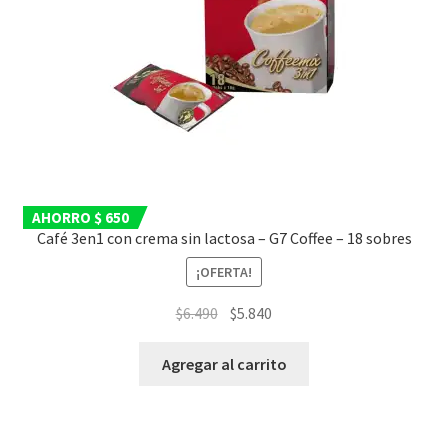
AHORRO $ 650
Café 3en1 con crema sin lactosa – G7 Coffee – 18 sobres
¡OFERTA!
El
El
$
6.490
$
5.840
precio
precio
original
actual
Agregar al carrito
era:
es:
$6.490.
$5.840.