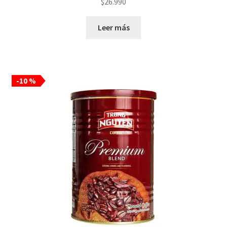
$
26.990
Leer más
-10 %