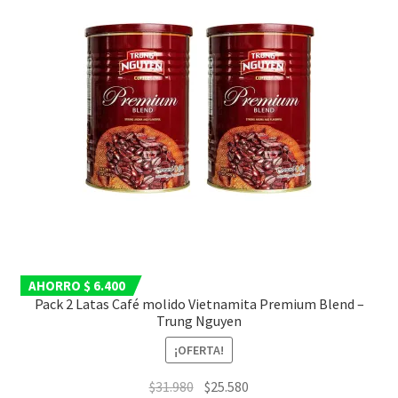
AHORRO $ 6.400
Pack 2 Latas Café molido Vietnamita Premium Blend –
Trung Nguyen
¡OFERTA!
El
El
$
31.980
$
25.580