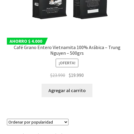
AHORRO $ 4.000
Café Grano Entero Vietnamita 100% Arábica – Trung
Nguyen – 500grs
¡OFERTA!
El
El
$
23.990
$
19.990
precio
precio
original
actual
Agregar al carrito
era:
es:
$23.990.
$19.990.