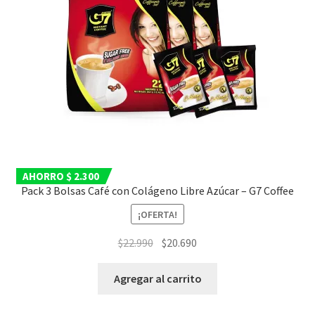
AHORRO $ 2.300
Pack 3 Bolsas Café con Colágeno Libre Azúcar – G7 Coffee
¡OFERTA!
El
El
$
22.990
$
20.690
precio
precio
original
actual
Agregar al carrito
era:
es:
$22.990.
$20.690.