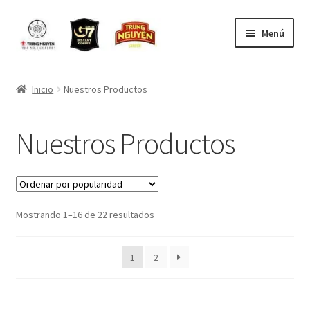
Ir
Saltar
Menú
a
al
la
contenido
Inicio
navegación
Inicio
Nuestros Productos
CONTACTO
Nuestros Productos
Contacto para ventas por mayor
MI CARRO
Ordenado
Mostrando 1–16 de 22 resultados
MI CUENTA
por
popularidad
Mi Pedido
1
2
NOSOTROS