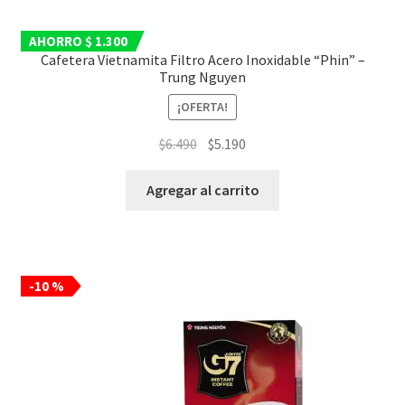
AHORRO $ 1.300
Cafetera Vietnamita Filtro Acero Inoxidable “Phin” –
Trung Nguyen
¡OFERTA!
El
El
$
6.490
$
5.190
precio
precio
original
actual
Agregar al carrito
era:
es:
$6.490.
$5.190.
-10 %