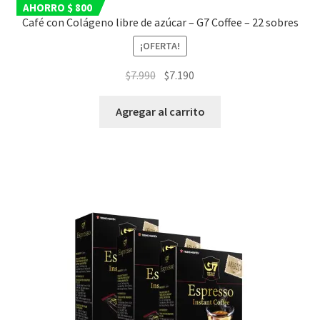
AHORRO $ 800
Café con Colágeno libre de azúcar – G7 Coffee – 22 sobres
¡OFERTA!
El
El
$
7.990
$
7.190
precio
precio
original
actual
Agregar al carrito
era:
es:
$7.990.
$7.190.