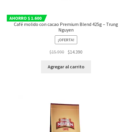
AHORRO $ 1.600
Café molido con cacao Premium Blend 425g – Trung
Nguyen
¡OFERTA!
El
El
$
15.990
$
14.390
precio
precio
original
actual
Agregar al carrito
era:
es:
$15.990.
$14.390.