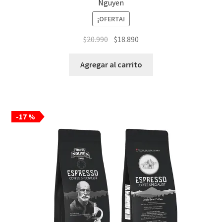
Nguyen
¡OFERTA!
El
El
$
20.990
$
18.890
precio
precio
original
actual
Agregar al carrito
era:
es:
$20.990.
$18.890.
-17 %