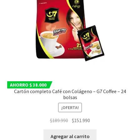
AHORRO $ 38.000
Cartón completo Café con Colágeno – G7 Coffee – 24
bolsas
¡OFERTA!
El
El
$
189.990
$
151.990
precio
precio
original
actual
Agregar al carrito