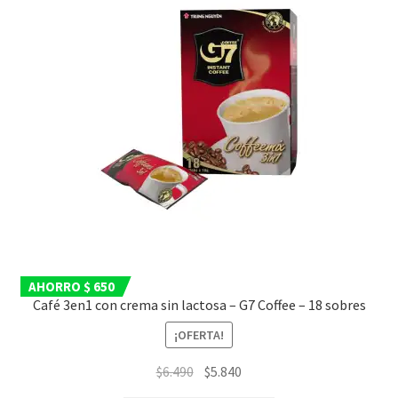
AHORRO $ 650
Café 3en1 con crema sin lactosa – G7 Coffee – 18 sobres
¡OFERTA!
El
El
$
6.490
$
5.840
precio
precio