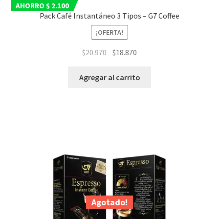
AHORRO $ 2.100
Pack Café Instantáneo 3 Tipos – G7 Coffee
¡OFERTA!
El
El
$
20.970
$
18.870
precio
precio
original
actual
Agregar al carrito
era:
es:
$20.970.
$18.870.
Agotado!