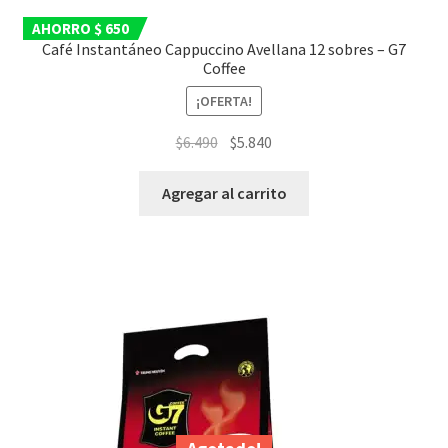
AHORRO $ 650
Café Instantáneo Cappuccino Avellana 12 sobres – G7
Coffee
¡OFERTA!
El
El
$
6.490
$
5.840
precio
precio
original
actual
Agregar al carrito
era:
es:
$6.490.
$5.840.