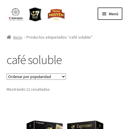
Ir
Saltar
Menú
a
al
la
contenido
Inicio
navegación
Inicio
Productos etiquetados “café soluble”
CONTACTO
café soluble
Contacto para ventas por mayor
MI CARRO
Ordenado
Mostrando 11 resultados
MI CUENTA
por
popularidad
Mi Pedido
NOSOTROS