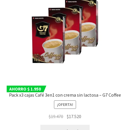
AHORRO $ 1.950
Pack x3 cajas Café 3en1 con crema sin lactosa – G7 Coffee
¡OFERTA!
El
El
$
19.470
$
17.520
precio
precio