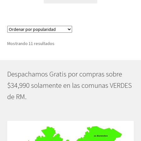
era:
es:
$189.990.
$151.990.
Ordenado
Mostrando 11 resultados
por
popularidad
Despachamos Gratis por compras sobre
$34,990 solamente en las comunas VERDES
de RM.