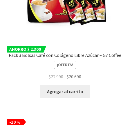
AHORRO $ 2.300
Pack 3 Bolsas Café con Colágeno Libre Azúcar – G7 Coffee
¡OFERTA!
El
El
$
22.990
$
20.690
precio
precio
original
actual
Agregar al carrito
era:
es:
$22.990.
$20.690.
-10 %