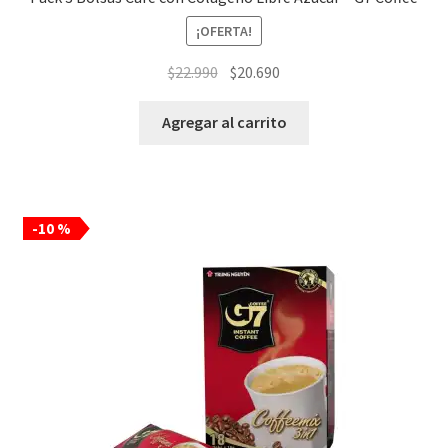
¡OFERTA!
El
El
$
22.990
$
20.690
precio
precio
original
actual
Agregar al carrito
era:
es:
$22.990.
$20.690.
-10 %