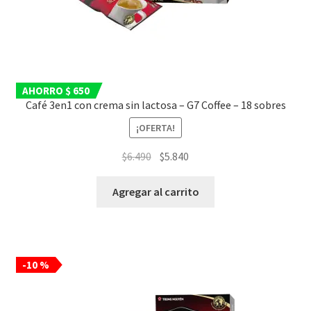
AHORRO $ 650
Café 3en1 con crema sin lactosa – G7 Coffee – 18 sobres
¡OFERTA!
El
El
$
6.490
$
5.840
precio
precio
original
actual
Agregar al carrito
era:
es:
$6.490.
$5.840.
-10 %