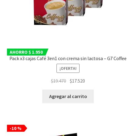
AHORRO $ 1.950
Pack x3 cajas Café 3en1 con crema sin lactosa – G7 Coffee
¡OFERTA!
El
El
$
19.470
$
17.520
precio
precio
original
actual
Agregar al carrito
era:
es:
$19.470.
$17.520.
-10 %