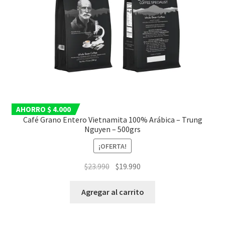
AHORRO $ 4.000
Café Grano Entero Vietnamita 100% Arábica – Trung
Nguyen – 500grs
¡OFERTA!
El
El
$
23.990
$
19.990
precio
precio
original
actual
Agregar al carrito
era:
es:
$23.990.
$19.990.