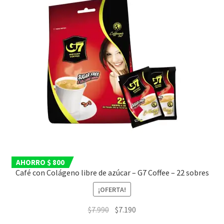
AHORRO $ 800
Café con Colágeno libre de azúcar – G7 Coffee – 22 sobres
¡OFERTA!
El
El
$
7.990
$
7.190
precio
precio