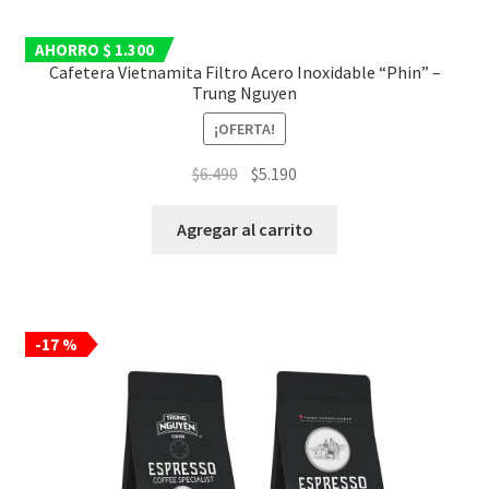
AHORRO $ 1.300
Cafetera Vietnamita Filtro Acero Inoxidable “Phin” –
Trung Nguyen
¡OFERTA!
El
El
$
6.490
$
5.190
precio
precio
original
actual
Agregar al carrito
era:
es:
$6.490.
$5.190.
-17 %