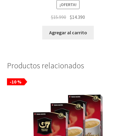
¡OFERTA!
El
El
$
15.990
$
14.390
precio
precio
original
actual
Agregar al carrito
era:
es:
$15.990.
$14.390.
Productos relacionados
-10 %