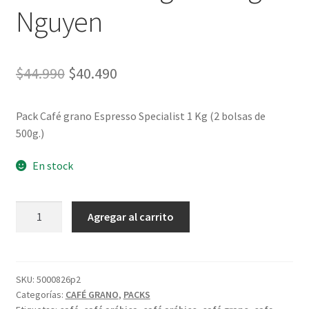
Nguyen
El
El
$
44.990
$
40.490
precio
precio
Pack Café grano Espresso Specialist 1 Kg (2 bolsas de
original
actual
500g.)
era:
es:
En stock
$44.990.
$40.490.
Café
Agregar al carrito
Grano
Entero
Pack
x2
SKU:
5000826p2
Categorías:
CAFÉ GRANO
,
PACKS
Bolsas