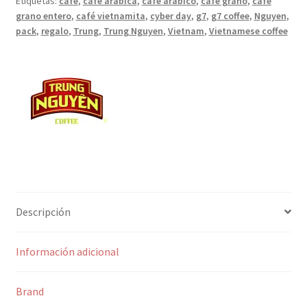
Etiquetas:
café
,
café arábica
,
café arábico
,
café grano
,
cafe
500g
grano entero
,
café vietnamita
,
cyber day
,
g7
,
g7 coffee
,
Nguyen
,
-
pack
,
regalo
,
Trung
,
Trung Nguyen
,
Vietnam
,
Vietnamese coffee
Trung
Nguyen
cantidad
Descripción
Información adicional
Brand