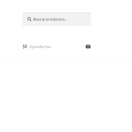
Buscar
Buscar
por:
$
0
0 productos
ctos