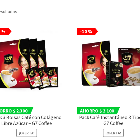
Ordenado
esultados
por
popularidad
0 %
-10 %
ORRO $ 2.300
AHORRO $ 2.100
k 3 Bolsas Café con Colágeno
Pack Café Instantáneo 3 Tip
Libre Azúcar – G7 Coffee
G7 Coffee
¡OFERTA!
¡OFERTA!