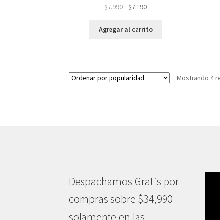
El
El
$
7.990
$
7.190
precio
precio
original
actual
Agregar al carrito
era:
es:
$7.990.
$7.190.
Mostrando 4 r
Despachamos Gratis por
compras sobre $34,990
solamente en las