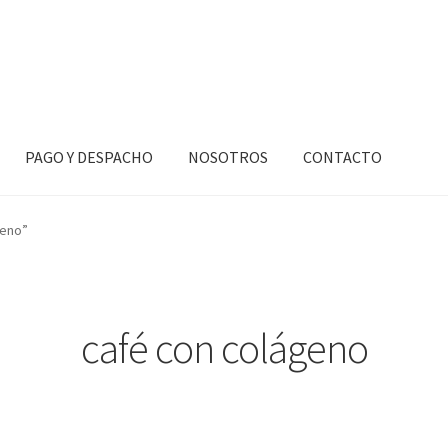
PAGO Y DESPACHO
NOSOTROS
CONTACTO
mayor
MI CARRO
MI CUENTA
Mi Pedido
NOSOTROS
Nuestros Produ
geno”
 Y CONDICIONES
café con colágeno