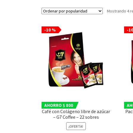
Mostrando 4 r
-10 %
-1
AHORRO $ 800
AH
Café con Colágeno libre de azúcar
Pac
– G7 Coffee – 22 sobres
¡OFERTA!