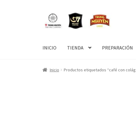
Ir
Saltar
a
al
la
contenido
navegación
INICIO
TIENDA
PREPARACIÓN
Inicio
CONTACTO
Contacto para ventas por 
Inicio
Productos etiquetados “café con colá
PAGO Y DESPACHO
PREPARACIÓN
TÉRMINOS