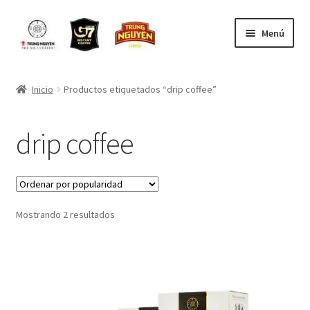
Ir
Saltar
Menú
a
al
la
contenido
Inicio
navegación
Inicio
Productos etiquetados “drip coffee”
CONTACTO
drip coffee
Contacto para ventas por mayor
MI CARRO
Ordenado
Mostrando 2 resultados
MI CUENTA
por
popularidad
Mi Pedido
NOSOTROS